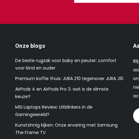
Onze blogs
Aa
De beste rugzak voor baby en peuter: comfort
Bl
voor kind en ouder
aa
Premium koffie thuis: JURA Z10 tegenover JURA J10
on
ni
AirPods 4 en AirPods Pro 3: wat is de slimste
ac
keuze?
MSI Laptops Review: Uitblinkers in de
Gamingwereld?
Kunstzinnig kijken: Onze ervaring met Samsung
The Frame TV