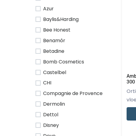
Azur
Baylis&Harding
Bee Honest
Benamôr
Betadine
Bomb Cosmetics
Castelbel
Amb
300
CHI
Ortigia - De
Compagnie de Provence
vloe
Dermolin
Dettol
Disney
Dove