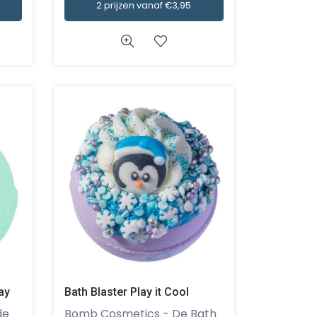
2 prijzen vanaf €3,95
ay
Bath Blaster Play it Cool
Bomb Cosmetics - De Bath