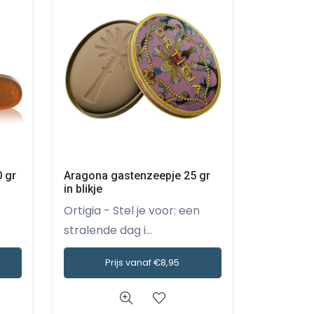
 gr
Aragona gastenzeepje 25 gr
in blikje
Ortigia - Stel je voor: een
stralende dag i...
Prijs vanaf €8,95