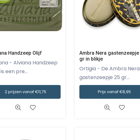
ana Handzeep Olijf
Ambra Nera gastenzeepje
gr in blikje
iana Handzeep
Ortigia - De Ambra Nera
f is een pre...
gastenzeepje 25 gr...
2 prijzen vanaf €11,75
Prijs vanaf €8,95