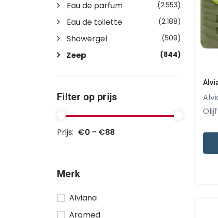
Eau de parfum
(2.553)
Eau de toilette
(2.188)
Showergel
(509)
Zeep
(844)
Alvi
Filter op prijs
Alviana - Alv
Olij
Prijs:
€0 - €88
Merk
Alviana
Aromed