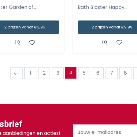
ter Garden of...
Bath Blaster Happy...
2 prijzen vanaf €3,95
2 prijzen vanaf €9,99
4
1
2
3
5
6
7
8
sbrief
 aanbiedingen en acties!