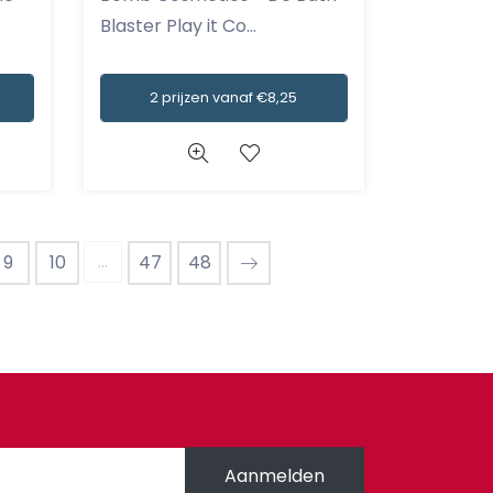
Blaster Play it Co...
2 prijzen vanaf €8,25
...
9
10
47
48
Aanmelden