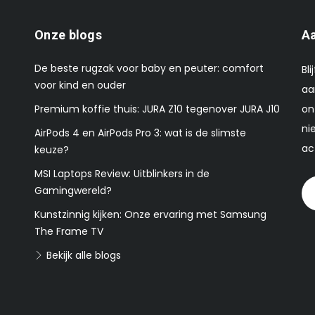
Onze blogs
Aa
De beste rugzak voor baby en peuter: comfort
Bl
voor kind en ouder
aa
Premium koffie thuis: JURA Z10 tegenover JURA J10
on
ni
AirPods 4 en AirPods Pro 3: wat is de slimste
ac
keuze?
MSI Laptops Review: Uitblinkers in de
Gamingwereld?
Kunstzinnig kijken: Onze ervaring met Samsung
The Frame TV
Bekijk alle blogs