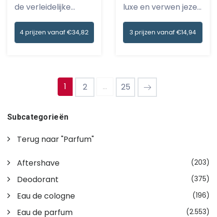
luxe en verwen jezelf
de verleidelijke
m...
wereld...
3 prijzen vanaf €14,94
4 prijzen vanaf €34,82
1
...
2
25
Subcategorieën
Terug naar "Parfum"
Aftershave
(203)
Deodorant
(375)
Eau de cologne
(196)
Eau de parfum
(2.553)