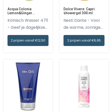
Dolce Vivere: Capri
Acqua Colonia
showergel 300 ml
Lemon&Ginger
showergel 200 ml
Nesti Dante - Voor
Kölnisch Wasser 4711
de warme, zonnige
- Geef je dagelijkse...
dagen...
2 prijzen vanaf €6,95
2 prijzen vanaf €12,50