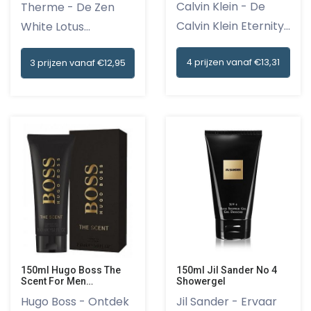
Calvin Klein - De
Therme - De Zen
Calvin Klein Eternity
White Lotus
Wom...
geschenkset (2-...
4 prijzen vanaf €13,31
3 prijzen vanaf €12,95
150ml Jil Sander No 4
150ml Hugo Boss The
Showergel
Scent For Men
Showergel
Jil Sander - Ervaar
Hugo Boss - Ontdek