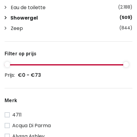
Eau de toilette
(2.188)
Showergel
(509)
Zeep
(844)
Filter op prijs
Prijs:
€0 - €73
Merk
4711
Acqua Di Parma
Alyssa Ashley