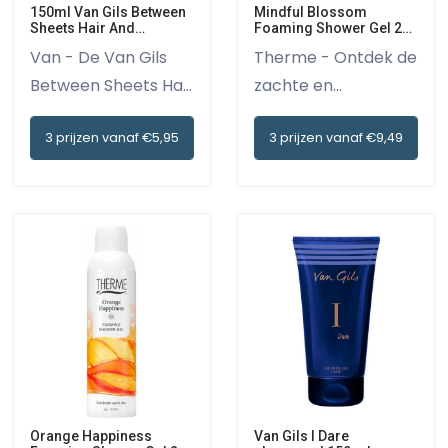
150ml Van Gils Between
Mindful Blossom
Sheets Hair And
Foaming Shower Gel 200
Bodywash
ml
Van - De Van Gils
Therme - Ontdek de
Between Sheets Hair
zachte en
And B...
rustgevende se...
3 prijzen vanaf €5,95
3 prijzen vanaf €9,49
Orange Happiness
Van Gils I Dare