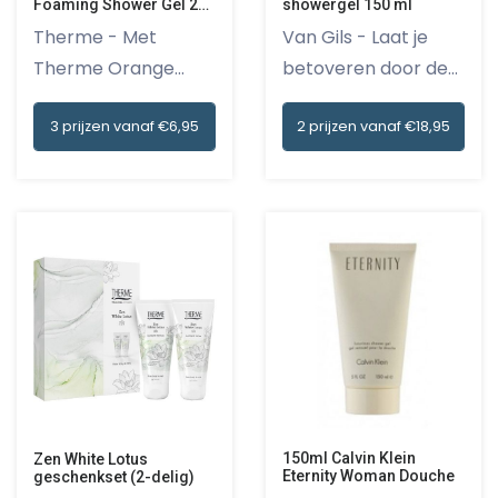
Foaming Shower Gel 200
showergel 150 ml
ml
Therme - Met
Van Gils - Laat je
Therme Orange
betoveren door de
Happiness Foamin...
heerli...
3 prijzen vanaf €6,95
2 prijzen vanaf €18,95
150ml Calvin Klein
Zen White Lotus
Eternity Woman Douche
geschenkset (2-delig)