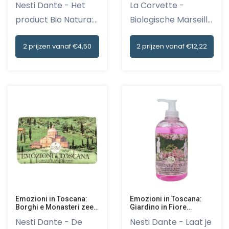
La Corvette -
Nesti Dante - Het
Biologische Marseille
product Bio Natura:
Zeep me...
Framb...
2 prijzen vanaf €12,22
2 prijzen vanaf €4,50
Emozioni in Toscana:
Emozioni in Toscana:
Borghi e Monasteri zeep
Giardino in Fiore
250 gr
vloeibare handzeep 500
Nesti Dante - De
Nesti Dante - Laat je
ml