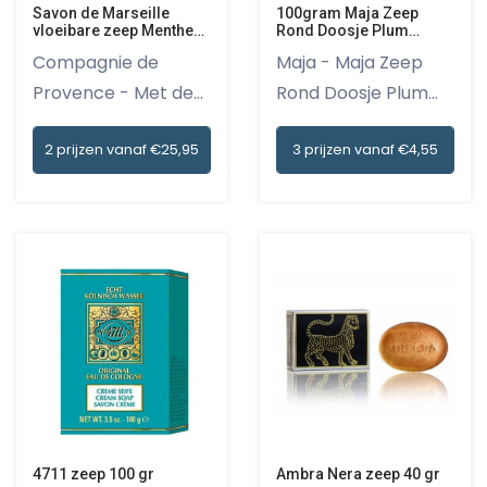
100gram Maja Zeep
Savon de Marseille
Rond Doosje Plum
vloeibare zeep Menthe
Blossom
Basilic 1 liter navulling
Maja - Maja Zeep
Compagnie de
Rond Doosje Plum
Provence - Met de
Blossom i...
Savon de Mar...
3 prijzen vanaf €4,55
2 prijzen vanaf €25,95
4711 zeep 100 gr
Ambra Nera zeep 40 gr