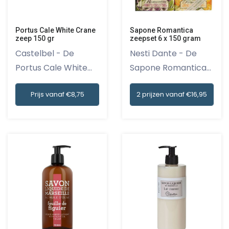
Portus Cale White Crane
Sapone Romantica
zeep 150 gr
zeepset 6 x 150 gram
Castelbel - De
Nesti Dante - De
Portus Cale White
Sapone Romantica
Crane zeep...
Zeepset 6...
Prijs vanaf €8,75
2 prijzen vanaf €16,95