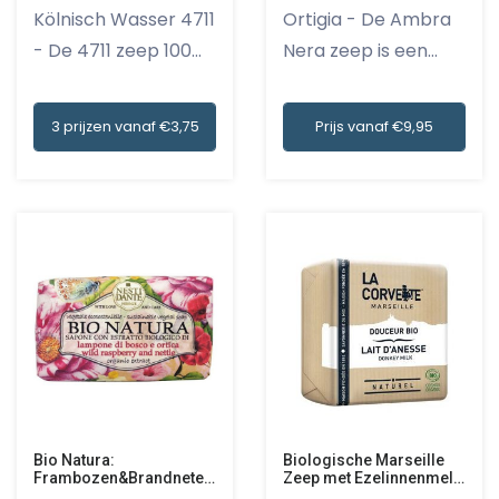
Kölnisch Wasser 4711
Ortigia - De Ambra
- De 4711 zeep 100
Nera zeep is een
gr...
heerlij...
3 prijzen vanaf €3,75
Prijs vanaf €9,95
Biologische Marseille
Bio Natura:
Zeep met Ezelinnenmelk
Frambozen&Brandnetel
100 gr
zeep 250 gr