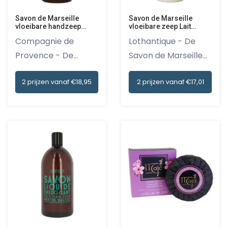
Savon de Marseille
Savon de Marseille
vloeibare handzeep
vloeibare zeep Lait
Terra Feuille de Figuier
d'ânesse 500 ml
Compagnie de
Lothantique - De
500 ml
Provence - De
Savon de Marseille
Savon de Marseil...
vloeiba...
2 prijzen vanaf €18,95
2 prijzen vanaf €17,01