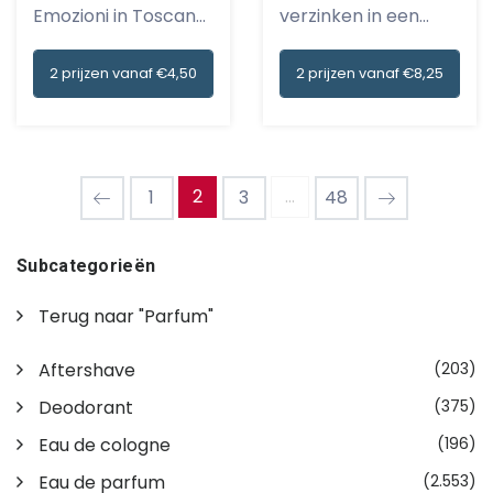
Emozioni in Toscana:
verzinken in een
Borgh...
zee...
2 prijzen vanaf €4,50
2 prijzen vanaf €8,25
2
...
1
3
48
Subcategorieën
Terug naar "Parfum"
Aftershave
(203)
Deodorant
(375)
Eau de cologne
(196)
Eau de parfum
(2.553)