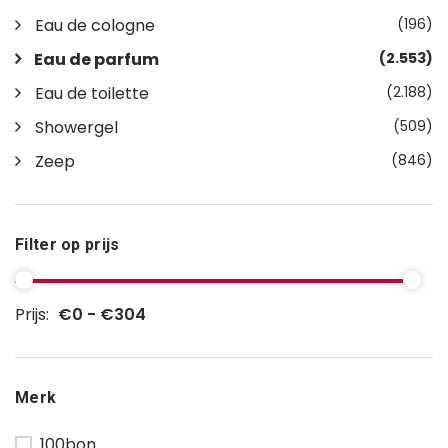
Eau de cologne
(196)
Eau de parfum
(2.553)
Eau de toilette
(2.188)
Showergel
(509)
Zeep
(846)
Filter op prijs
Prijs:
€0 - €304
Merk
100bon