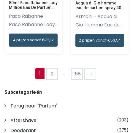
80ml Paco Rabanne Lady
Acqua di Gio homme
Million Eau De Parfum
eau de parfum spray 40
Spray
ml (navulbaar)
Paco Rabanne -
Armani - Acqua di
Paco Rabanne Lady
Gio Homme Eau de
Million Ea...
Parfum S...
4 prijzen vanaf €72,12
2 prijzen vanaf €53,54
1
...
2
168
Subcategorieën
Terug naar "Parfum"
Aftershave
(203)
Deodorant
(375)