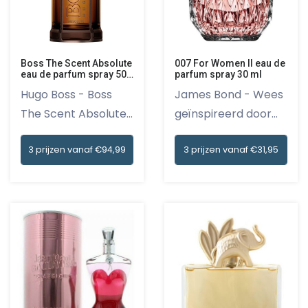
Boss The Scent Absolute
007 For Women II eau de
eau de parfum spray 50
parfum spray 30 ml
ml
Hugo Boss - Boss
James Bond - Wees
The Scent Absolute
geïnspireerd door
is een...
de krac...
3 prijzen vanaf €94,99
3 prijzen vanaf €31,95