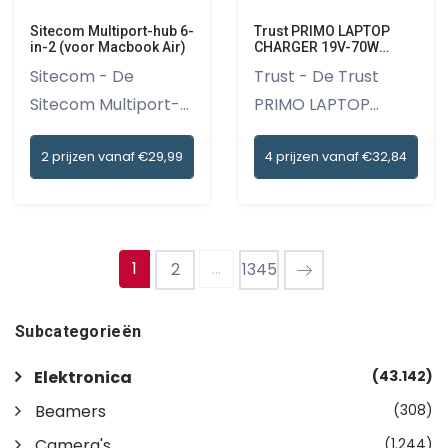
Sitecom Multiport-hub 6-
Trust PRIMO LAPTOP
in-2 (voor Macbook Air)
CHARGER 19V-70W
Desktop accessoire
Sitecom - De
Trust - De Trust
Sitecom Multiport-
PRIMO LAPTOP
hub 6-in-2 v...
CHARGER 19V-7...
2 prijzen vanaf €29,99
4 prijzen vanaf €32,84
1
...
2
1345
Subcategorieën
Elektronica
(43.142)
Beamers
(308)
Camera's
(1.244)