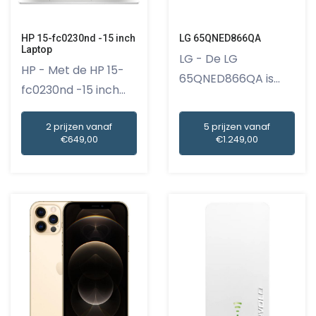
HP 15-fc0230nd -15 inch
LG 65QNED866QA
Laptop
LG - De LG
HP - Met de HP 15-
65QNED866QA is
fc0230nd -15 inch
een televisie die...
Laptop...
2 prijzen vanaf
5 prijzen vanaf
€649,00
€1.249,00