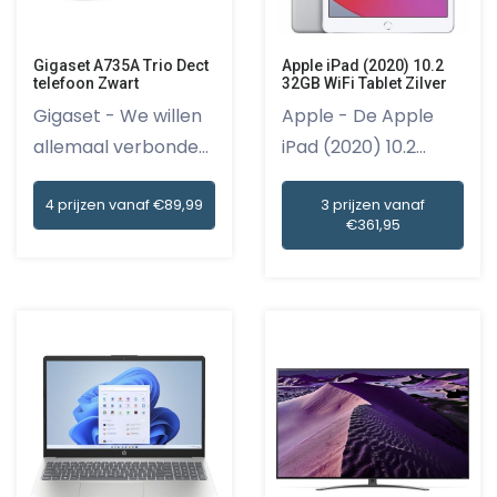
Gigaset A735A Trio Dect
Apple iPad (2020) 10.2
telefoon Zwart
32GB WiFi Tablet Zilver
Gigaset - We willen
Apple - De Apple
allemaal verbonden
iPad (2020) 10.2
blij...
32GB WiFi...
4 prijzen vanaf €89,99
3 prijzen vanaf
€361,95