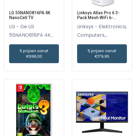
LG 55NANO816PA 4K
Linksys Atlas Pro 6 3-
NanoCell TV
Pack Mesh WiFi 6-
systeem
LG - De LG
Linksys - Elektronica,
55NANO816PA 4K
Computers,
NanoCell TV is ee...
Elektroni...
5 prijzen vanaf
5 prijzen vanaf
€698,00
€179,95