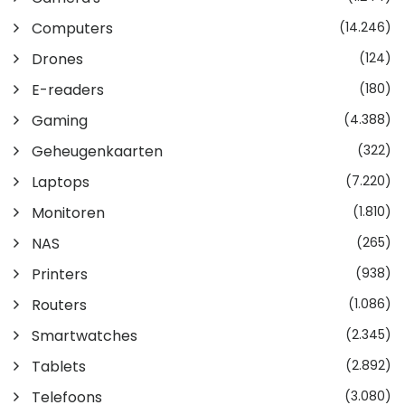
Computers
(14.246)
Drones
(124)
E-readers
(180)
Gaming
(4.388)
Geheugenkaarten
(322)
Laptops
(7.220)
Monitoren
(1.810)
NAS
(265)
Printers
(938)
Routers
(1.086)
Smartwatches
(2.345)
Tablets
(2.892)
Telefoons
(3.080)