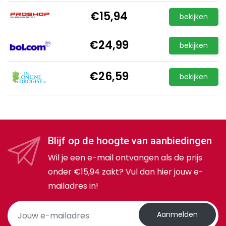
€15,94
bekijken
€24,99
bekijken
€26,59
bekijken
Blijf op de hoogte van aanbiedingen
Wil je een e-mail ontvangen als de prijs
onder €15,94 zakt? Vul dan hier jouw e-
mailadres in!
Aanmelden