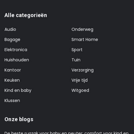
Alle categorieën
Audio
Onderweg
Bagage
Smart Home
Elektronica
Sport
Huishouden
Tuin
Kantoor
Verzorging
Keuken
Vrije tijd
Kind en baby
Witgoed
Klussen
Onze blogs
De beste rugzak voor baby en peuter: comfort voor kind en