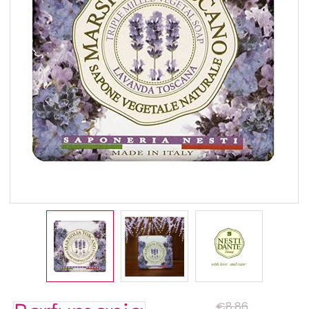
€8,86