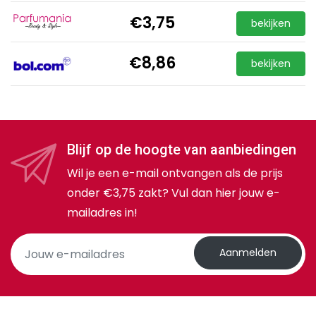
€3,75
bekijken
€8,86
bekijken
Blijf op de hoogte van aanbiedingen
Wil je een e-mail ontvangen als de prijs
onder €3,75 zakt? Vul dan hier jouw e-
mailadres in!
Aanmelden