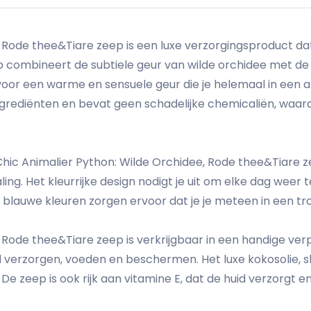
, Rode thee&Tiare zeep is een luxe verzorgingsproduct 
ombineert de subtiele geur van wilde orchidee met de 
voor een warme en sensuele geur die je helemaal in een a
rediënten en bevat geen schadelijke chemicaliën, waardo
 Chic Animalier Python: Wilde Orchidee, Rode thee&Tiare 
aling. Het kleurrijke design nodigt je uit om elke dag weer
n blauwe kleuren zorgen ervoor dat je je meteen in een tr
, Rode thee&Tiare zeep is verkrijgbaar in een handige v
d verzorgen, voeden en beschermen. Het luxe kokosolie, she
 De zeep is ook rijk aan vitamine E, dat de huid verzorgt