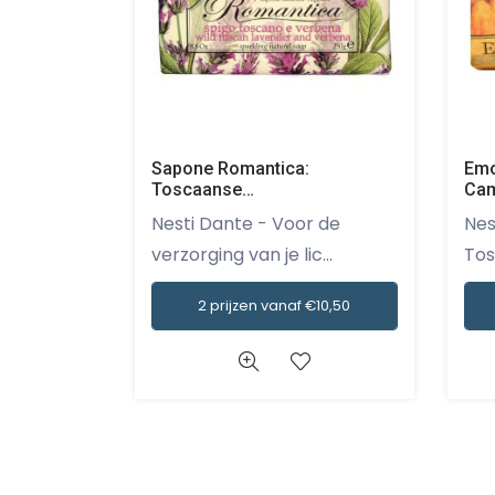
Sapone Romantica:
Emo
Toscaanse
Cam
Lavendel&Verbena zeep 250
gr
Nesti Dante - Voor de
Nesti Da
gr
verzorging van je lic...
Tos
2 prijzen vanaf €10,50