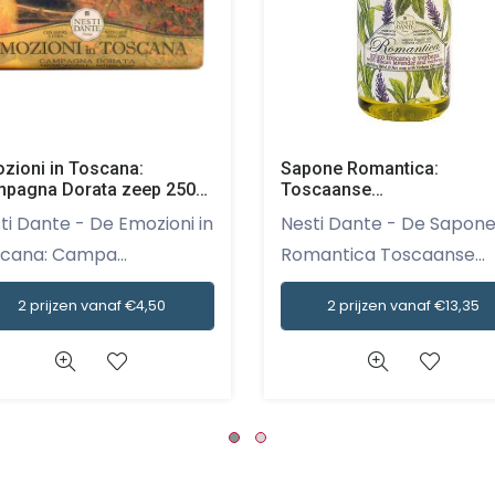
zioni in Toscana:
Sapone Romantica:
pagna Dorata zeep 250
Toscaanse
Lavendel&Verbena vloeiba
nte - De Emozioni in
Nesti Dante - De Sapone
handzeep 500 ml
cana: Campa...
Romantica Toscaanse...
2 prijzen vanaf €4,50
2 prijzen vanaf €13,35