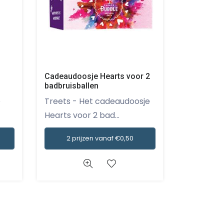
Cadeaudoosje Hearts voor 2
Chic Anima
badbruisballen
Orchidee,
zeep 250 
re
Treets - Het cadeaudoosje
Nesti Dante - De
Hearts voor 2 bad...
Animalier 
2 prijzen vanaf €0,50
2 pri