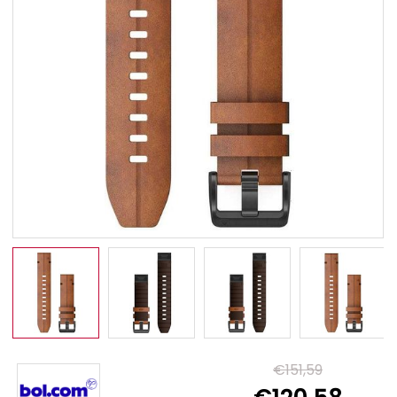
€151,59