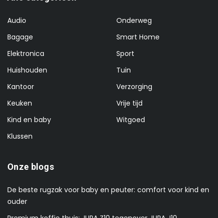
Audio
Onderweg
Bagage
Smart Home
Elektronica
Sport
Huishouden
Tuin
Kantoor
Verzorging
Keuken
Vrije tijd
Kind en baby
Witgoed
Klussen
Onze blogs
De beste rugzak voor baby en peuter: comfort voor kind en
ouder
Premium koffie thuis: JURA Z10 tegenover JURA J10