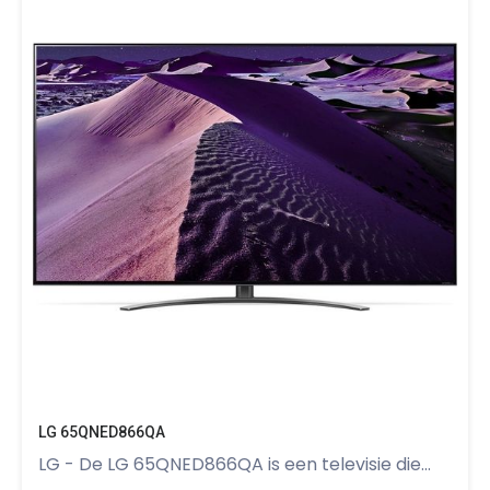
LG 65QNED866QA
LG - De LG 65QNED866QA is een televisie die...