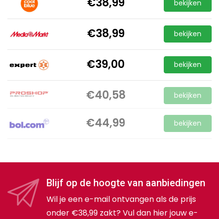
€38,99
bekijken
€38,99
bekijken
€39,00
bekijken
€40,58
bekijken
€44,99
bekijken
Blijf op de hoogte van aanbiedingen
Wil je een e-mail ontvangen als de prijs
onder €38,99 zakt? Vul dan hier jouw e-