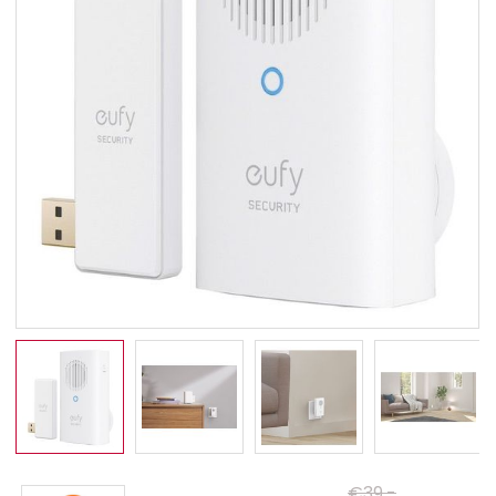
€39,-