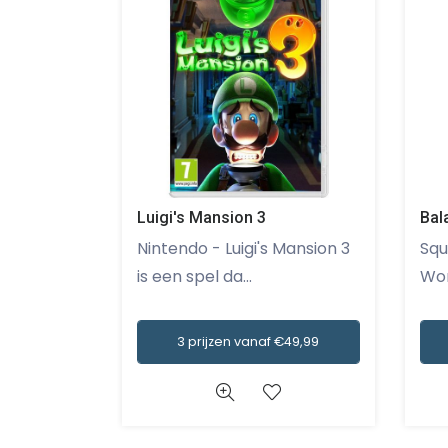
Luigi's Mansion 3
Bal
Nintendo - Luigi's Mansion 3
Squar
is een spel da...
Won
3 prijzen vanaf €49,99