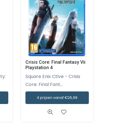
Crisis Core: Final Fantasy Vii
Disney Ill
Playstation 4
Nintendo - Maak je klaar
Square Enix Ctive - Crisis
voor een 
Core: Final Fant...
4 prijzen vanaf €26,99
3 pri