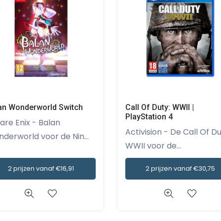
an Wonderworld Switch
Call Of Duty: WWII |
PlayStation 4
e Enix - Balan
Activision - De Call Of Duty:
derworld voor de Nin...
WWII voor de...
2 prijzen vanaf €16,91
2 prijzen vanaf €30,75