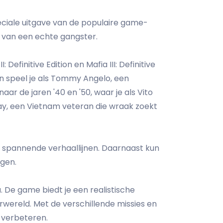
peciale uitgave van de populaire game-
n van een echte gangster.
 Definitive Edition en Mafia III: Definitive
tion speel je als Tommy Angelo, een
naar de jaren '40 en '50, waar je als Vito
 Clay, een Vietnam veteran die wraak zoekt
n spannende verhaallijnen. Daarnaast kun
ngen.
. De game biedt je een realistische
rwereld. Met de verschillende missies en
e verbeteren.