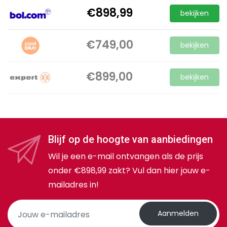
€898,99
bekijken
€749,00
bekijken
€899,00
bekijken
Blijf op de hoogte van aanbiedingen
Wil je een e-mail ontvangen als de prijs
onder €898,99 zakt? Vul dan hier jouw e-
mailadres in!
Aanmelden