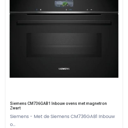
Siemens CM736GAB1 Inbouw ovens met magnetron
Zwart
Siemens - Met de Siemens CM736GAB1 Inbouw
o...