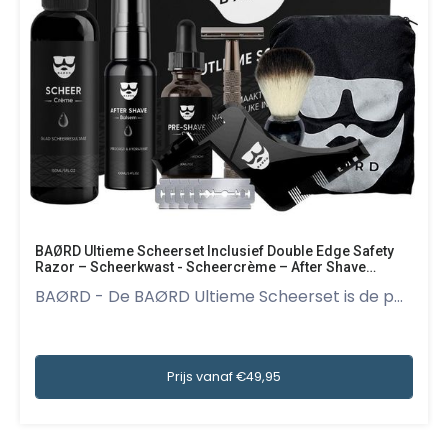
BAØRD Ultieme Scheerset Inclusief Double Edge Safety
Razor – Scheerkwast - Scheercrème – After Shave
Balsem – Pre Shave Olie – Baardschort – Baard Styling
BAØRD - De BAØRD Ultieme Scheerset is de p...
Tool – 5 RVS Scheermesjes - Shaving Cream – Barber –
Cadeau Voor Mannen
Prijs vanaf €49,95