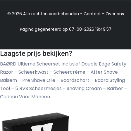
© 2026 Alle rechten voorbehouden -
Contact
-
Over ons
Pagina gegenereerd op 07-08-2026 19:49:57
Laagste prijs bekijken?
BAØRD Ultieme Scheerset Inclusief Double Edge Safety
Razor – Scheerkwast - Scheercrème – After Shave
Balsem – Pre Shave Olie – Baardschort – Baard Styling
Tool – 5 RVS Scheermesjes - Shaving Cream – Barber –
Cadeau Voor Mannen