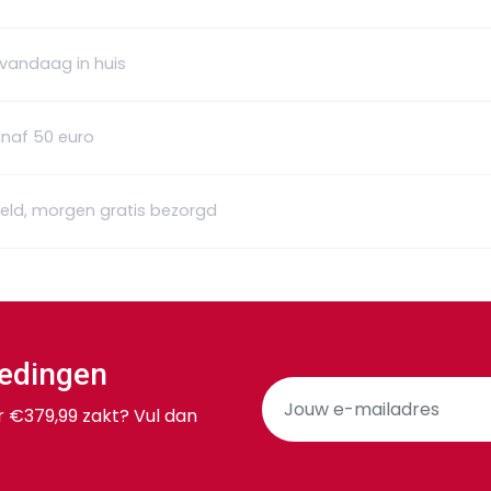
 vandaag in huis
anaf 50 euro
teld, morgen gratis bezorgd
iedingen
r €379,99 zakt? Vul dan