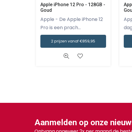
Apple iPhone 12 Pro - 128GB -
App
Goud
Go
Apple - De Apple iPhone 12
Apple - Kom in 
Pro is een prach...
dag
2 prijzen vanaf €859,95
Aanmelden op onze nieuw
Ontvang ongeveer 2x per maand de beste