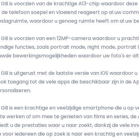
4 GB is voorzien van de krachtige A13-chip waardoor deze 
t de telefoon soepel en vloeiend reageert op al uw com
slagruimte, waardoor u genoeg ruimte heeft om al uw be
4 GB is voorzien van een 12MP-camera waardoor u prachtig
dige functies, zoals portrait mode, night mode, portrait l
wde bewerkingsmogelijkheden waardoor uw foto's er altij
 GB is uitgerust met de laatste versie van iOS waardoor u 
 toegang tot de vele apps die beschikbaar zijn in de Ap
sonaliseren.
4 GB is een krachtige en veelzijdige smartphone die u op 
werken of om mee te genieten van films en series, de Ap
dt u de prestaties waar u naar zoekt, dankzij de vele inno
oor iedereen die op zoek is naar een krachtig en veelzi