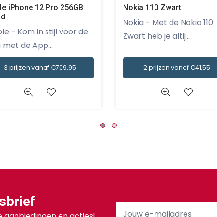
le iPhone 12 Pro 256GB
Nokia 110 Zwart
ud
Nokia - Met de Nokia 110
stijl voor de
Zwart heb je altij...
 met de App...
3 prijzen vanaf €709,95
2 prijzen vanaf €41,55
sbrief
 aanbiedingen en acties!