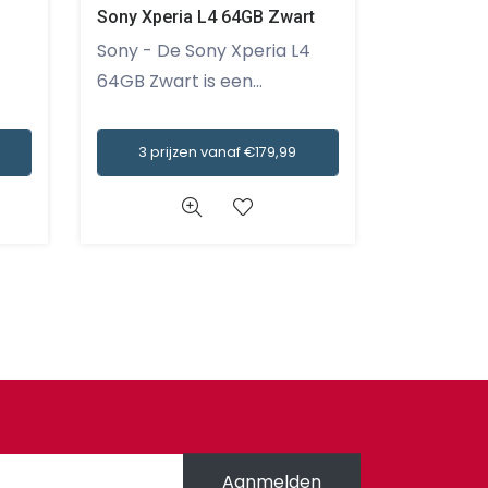
Sony Xperia L4 64GB Zwart
Apple iPh
Sony - De Sony Xperia L4
Apple - De Apple iPhone 12
64GB Zwart is een...
128GB zwar
3 prijzen vanaf €179,99
4 prij
Aanmelden