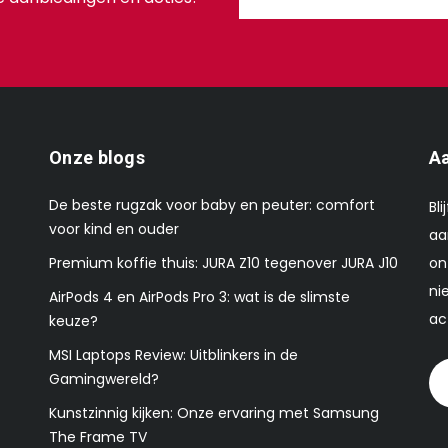
Onze blogs
Aa
De beste rugzak voor baby en peuter: comfort
Bl
voor kind en ouder
aa
Premium koffie thuis: JURA Z10 tegenover JURA J10
on
ni
AirPods 4 en AirPods Pro 3: wat is de slimste
ac
keuze?
MSI Laptops Review: Uitblinkers in de
Gamingwereld?
Kunstzinnig kijken: Onze ervaring met Samsung
The Frame TV