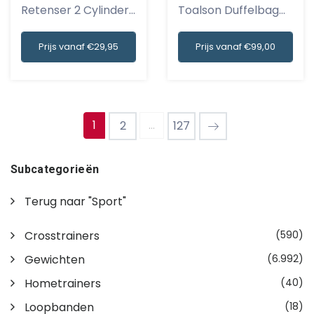
Retenser 2 Cylinder
Toalson Duffelbag
Tennis st...
NIEUW Zwart...
Prijs vanaf €29,95
Prijs vanaf €99,00
1
...
2
127
Subcategorieën
Terug naar "Sport"
Crosstrainers
(590)
Gewichten
(6.992)
Hometrainers
(40)
Loopbanden
(18)