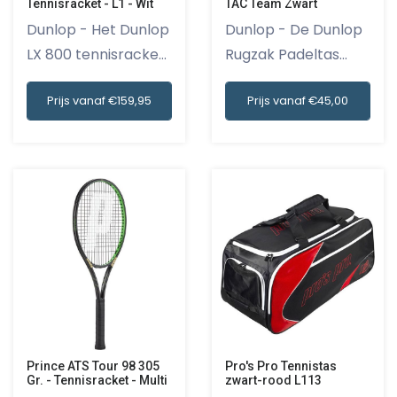
Tennisracket - L1 - Wit
TAC Team Zwart
Dunlop - Het Dunlop
Dunlop - De Dunlop
LX 800 tennisracket
Rugzak Padeltas
in...
TAC Team...
Prijs vanaf €159,95
Prijs vanaf €45,00
Prince ATS Tour 98 305
Pro's Pro Tennistas
Gr. - Tennisracket - Multi
zwart-rood L113