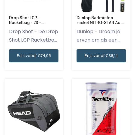
Drop Shot LCP -
Dunlop Badminton
Racketbag - 23 -
racket NITRO-STAR Ax 10
Padeltas
2P SET G3
Drop Shot - De Drop
Dunlop - Droom je
Shot LCP Racketbag
ervan om als een
23 P...
ware pro...
Prijs vanaf €74,95
Prijs vanaf €38,14