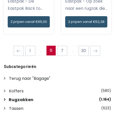
Eastpak - De
Eastpak - Op zoek
Eastpak Back to
naar een rugzak die
Work 15'' Craf...
zowel...
2 prijzen vanaf €65,00
2 prijzen vanaf €52,38
...
6
...
1
7
30
Subcategorieën
Terug naar "Bagage"
Koffers
(580)
Rugzakken
(1.164)
Tassen
(623)