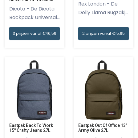
Rex London - De
Laptop tas Zwart
Dicota - De Dicota
Dolly Llama Rugzakje
Backpack Universal
is een...
is ee...
3 prijzen vanaf €46,59
2 prijzen vanaf €15,95
Eastpak Back To Work
Eastpak Out Of Office 13"
15'' Crafty Jeans 27L
Army Olive 27L