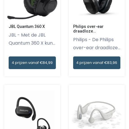
JBL Quantum 360 X
Philips over-ear
draadloze
JBL - Met de JBL
hoofdtelefoon
Philips - De Philips
TAH6506BK/00
Quantum 360 X kun
over-ear draadloze
je ervoo...
hoo...
4 prijzen vanaf €84,99
4 prijzen vanaf €83,96