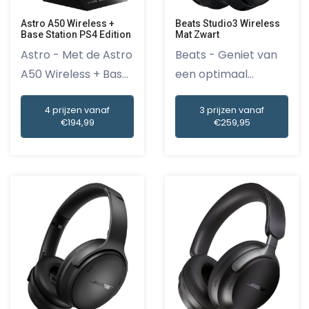
Astro A50 Wireless +
Beats Studio3 Wireless
Base Station PS4 Edition
Mat Zwart
Astro - Met de Astro
Beats - Geniet van
A50 Wireless + Base
een optimaal
St...
geluidscomf...
4 prijzen vanaf
3 prijzen vanaf
€194,99
€259,95