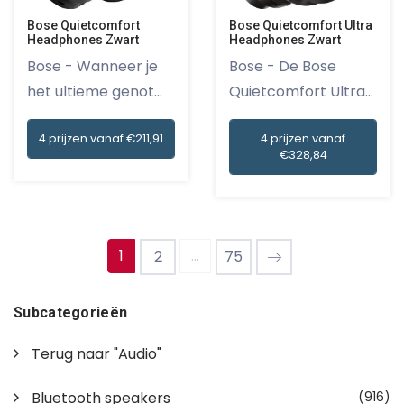
Bose Quietcomfort
Bose Quietcomfort Ultra
Headphones Zwart
Headphones Zwart
Bose - Wanneer je
Bose - De Bose
het ultieme genot
Quietcomfort Ultra
wilt er...
Headphone...
4 prijzen vanaf €211,91
4 prijzen vanaf
€328,84
1
...
2
75
Subcategorieën
Terug naar "Audio"
Bluetooth speakers
(916)