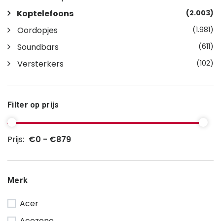
Koptelefoons
(2.003)
Oordopjes
(1.981)
Soundbars
(611)
Versterkers
(102)
Filter op prijs
Prijs:
€0 - €879
Merk
Acer
Acezone