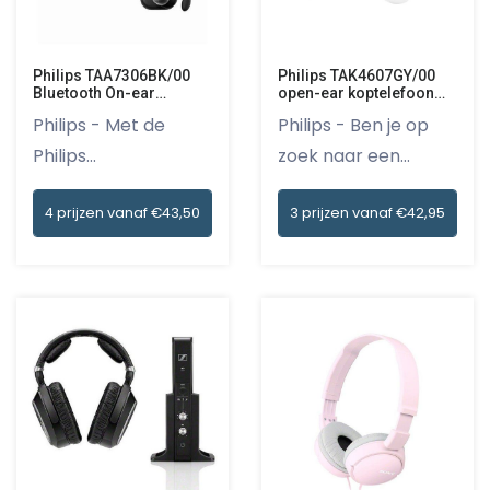
Philips TAA7306BK/00
Philips TAK4607GY/00
Bluetooth On-ear
open-ear koptelefoon
hoofdtelefoon zwart
Oordopjes
Philips - Met de
Philips - Ben je op
Philips
zoek naar een
TAA7306BK/00
unieke lu...
4 prijzen vanaf €43,50
3 prijzen vanaf €42,95
Bluet...