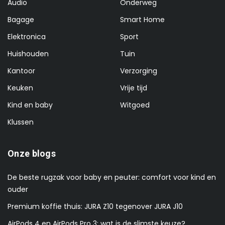
Audio
Onderweg
Bagage
Smart Home
Elektronica
Sport
Huishouden
Tuin
Kantoor
Verzorging
Keuken
Vrije tijd
Kind en baby
Witgoed
Klussen
Onze blogs
De beste rugzak voor baby en peuter: comfort voor kind en
ouder
Premium koffie thuis: JURA Z10 tegenover JURA J10
AirPods 4 en AirPods Pro 3: wat is de slimste keuze?