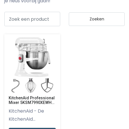
je neus voorbij gaan!
KitchenAid Professional
Mixer 5KSM7990XEWH
6,9L Wit
KitchenAid - De
KitchenAid
Professional Mix...