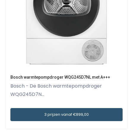
Bosch warmtepompdroger WQG245D7NL met A+++
Bosch - De Bosch warmtepompdroger
WQG245D7N...
3 prijzen vanaf €899,00