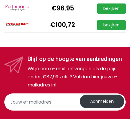
€96,95
bekijken
€100,72
bekijken
Blijf op de hoogte van aanbiedingen
Wil je een e-mail ontvangen als de prijs
onder €87,99 zakt? Vul dan hier jouw e-
mailadres in!
Aanmelden