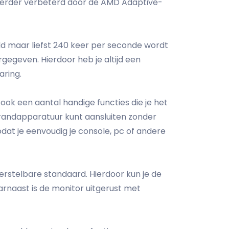
 verder verbeterd door de AMD Adaptive-
ld maar liefst 240 keer per seconde wordt
egeven. Hierdoor heb je altijd een
aring.
ok een aantal handige functies die je het
 randapparatuur kunt aansluiten zonder
dat je eenvoudig je console, pc of andere
rstelbare standaard. Hierdoor kun je de
arnaast is de monitor uitgerust met