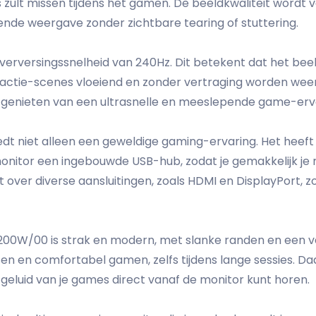
 zult missen tijdens het gamen. De beeldkwaliteit wordt
iende weergave zonder zichtbare tearing of stuttering.
 verversingssnelheid van 240Hz. Dit betekent dat het bee
actie-scenes vloeiend en zonder vertraging worden weerg
e genieten van een ultrasnelle en meeslepende game-erv
t niet alleen een geweldige gaming-ervaring. Het heeft o
onitor een ingebouwde USB-hub, zodat je gemakkelijk je
over diverse aansluitingen, zoals HDMI en DisplayPort, zo
00W/00 is strak en modern, met slanke randen en een ve
en en comfortabel gamen, zelfs tijdens lange sessies. Da
geluid van je games direct vanaf de monitor kunt horen.