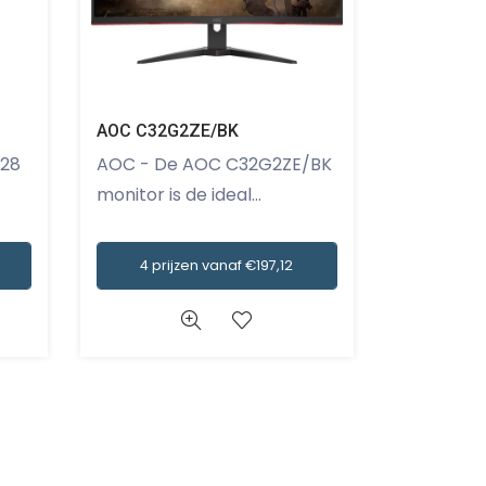
AOC C32G2ZE/BK
AOC CU34
AOC - De AOC C32G2ZE/BK
AOC - Met de AOC
monitor is de ideal...
CU34G2/BK 
4 prijzen vanaf €197,12
3 prij