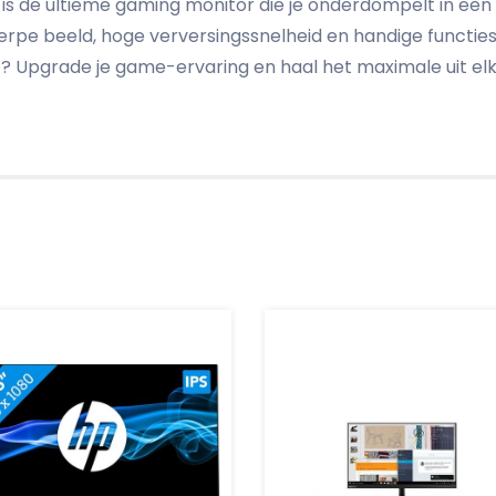
s de ultieme gaming monitor die je onderdompelt in een 
pe beeld, hoge verversingssnelheid en handige functies
? Upgrade je game-ervaring en haal het maximale uit el