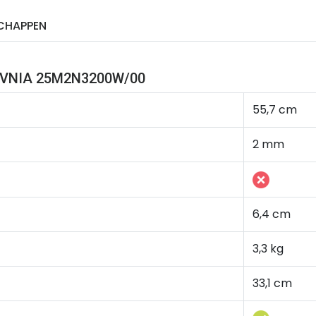
CHAPPEN
s EVNIA 25M2N3200W/00
55,7 cm
2 mm
6,4 cm
3,3 kg
33,1 cm