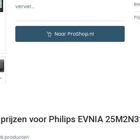
Be
verver...
Pr
Naar ProShop.nl
k prijzen voor Philips EVNIA 25M2
rk producten