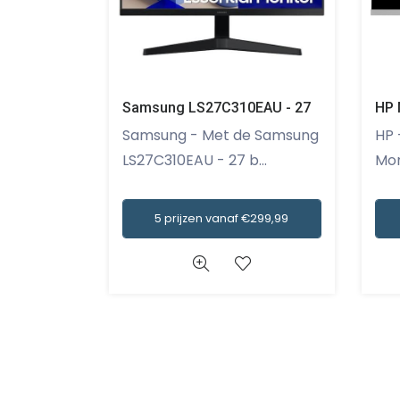
Samsung LS27C310EAU - 27
HP 
Samsung - Met de Samsung
HP - De HP M22f FHD
LS27C310EAU - 27 b...
Mon
5 prijzen vanaf €299,99