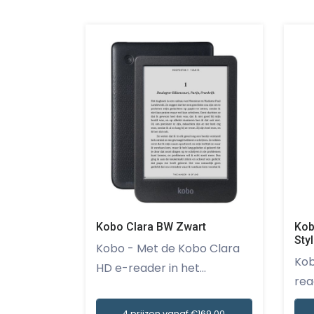
Kobo Clara BW Zwart
Kob
Sty
Kobo - Met de Kobo Clara
Kobo - Met de
HD e-reader in het...
read
4 prijzen vanaf €169,00