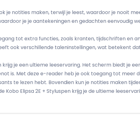
k je notities maken, terwijl je leest, waardoor je nooit mee
 waardoor je je aantekeningen en gedachten eenvoudig we
egang tot extra functies, zoals kranten, tijdschriften en 
eft ook verschillende taleninstellingen, wat betekent dat 
krijg je een ultieme leeservaring. Het scherm biedt je ee
enot is. Met deze e-reader heb je ook toegang tot meer d
ressants te lezen hebt. Bovendien kun je notities maken tij
e Kobo Elipsa 2E + Styluspen krijg je de ultieme leeservar