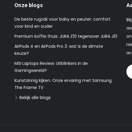
Onze blogs
Aa
De beste rugzak voor baby en peuter: comfort
Bl
voor kind en ouder
aa
Premium koffie thuis: JURA Z10 tegenover JURA J10
on
ni
AirPods 4 en AirPods Pro 3: wat is de slimste
ac
keuze?
MSI Laptops Review: Uitblinkers in de
Gamingwereld?
Kunstzinnig kijken: Onze ervaring met Samsung
The Frame TV
Bekijk alle blogs