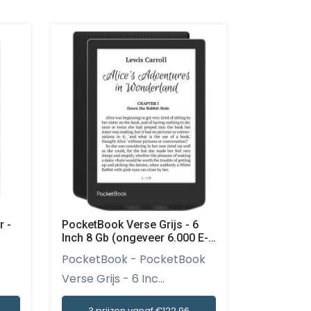
r -
PocketBook Verse Grijs - 6
PocketBoo
Inch 8 Gb (ongeveer 6.000 E-
PocketBook 
books)
PocketBook - PocketBook
PocketBo
Verse Grijs - 6 Inc...
Blauw...
3 prijzen vanaf €122,96
3 prij