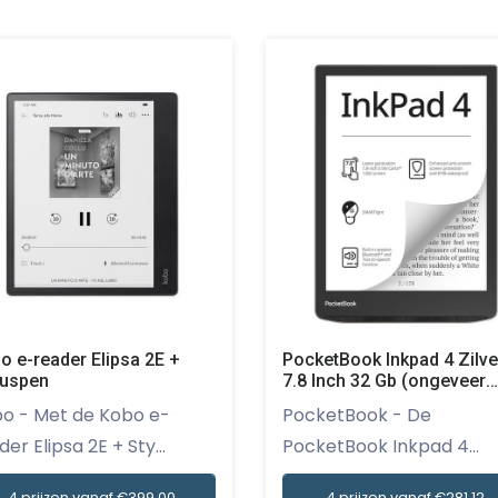
o e-reader Elipsa 2E +
PocketBook Inkpad 4 Zilve
luspen
7.8 Inch 32 Gb (ongeveer
24.000 E-books)
 Kobo e-
PocketBook - De
Spatwaterbestendig
er Elipsa 2E + Sty...
PocketBook Inkpad 4
Zilver...
4 prijzen vanaf €399,00
4 prijzen vanaf €281,12