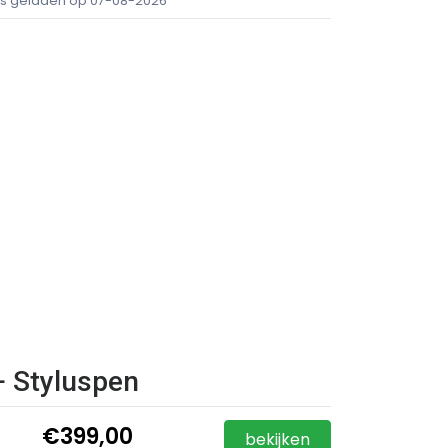
ijs geladen op 07-08-2026
 + Styluspen
€399,00
bekijken