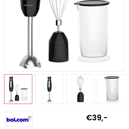
€39,-