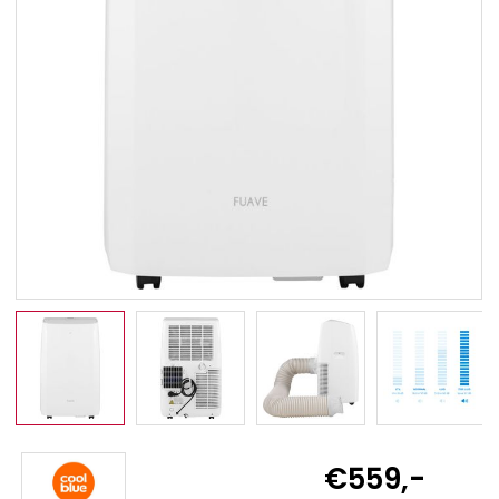
€559,-