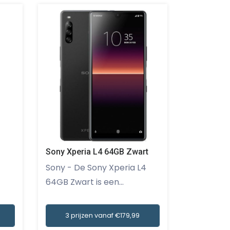
Sony Xperia L4 64GB Zwart
Apple iPh
Sony - De Sony Xperia L4
Apple - De Apple iPhone 12
64GB Zwart is een...
128GB zwar
3 prijzen vanaf €179,99
4 prij