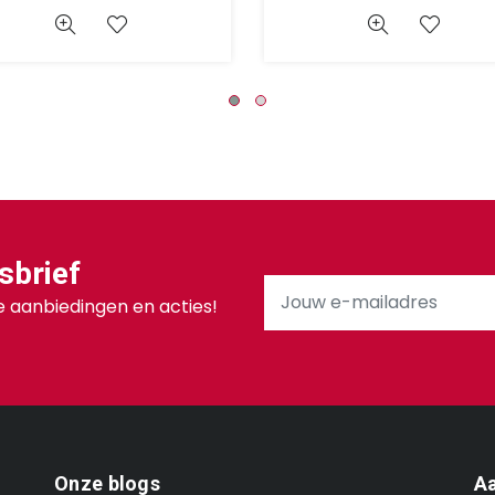
sbrief
 aanbiedingen en acties!
Onze blogs
Aa