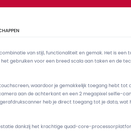
CHAPPEN
binatie van stijl, functionaliteit en gemak. Het is een toe
het gebruiken voor een breed scala aan taken en de tech
touchscreen, waardoor je gemakkelijk toegang hebt tot al
mera aan de achterkant en een 2 megapixel selfie-camera
ngerafdrukscanner heb je direct toegang tot je data, wa
statie dankzij het krachtige quad-core-processorplatfor