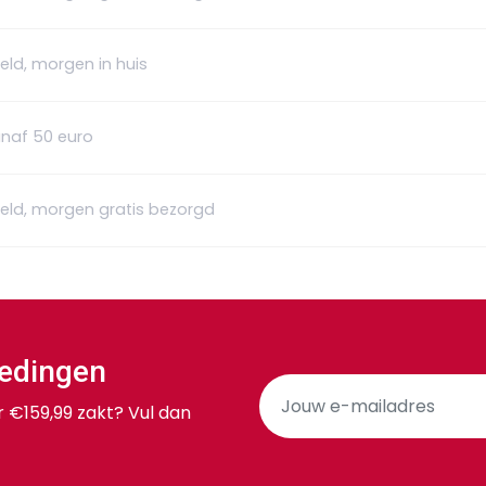
eld, morgen in huis
anaf 50 euro
teld, morgen gratis bezorgd
iedingen
r €159,99 zakt? Vul dan