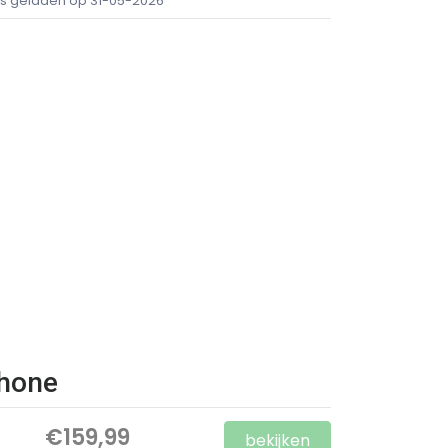
ijs geladen op 31-05-2026
phone
€159,99
bekijken