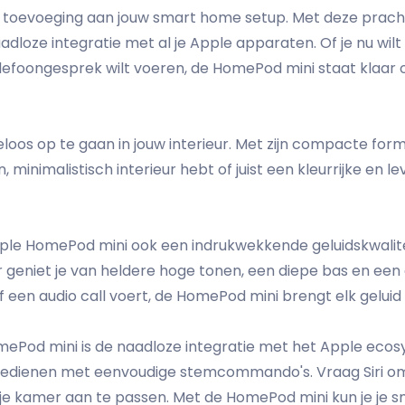
 toevoeging aan jouw smart home setup. Met deze pracht
loze integratie met al je Apple apparaten. Of je nu wilt
elefoongesprek wilt voeren, de HomePod mini staat klaar
s op te gaan in jouw interieur. Met zijn compacte formaa
 minimalistisch interieur hebt of juist een kleurrijke en l
pple HomePod mini ook een indrukwekkende geluidskwalit
 geniet je van heldere hoge tonen, een diepe bas en een e
of een audio call voert, de HomePod mini brengt elk geluid 
ePod mini is de naadloze integratie met het Apple ecosy
edienen met eenvoudige stemcommando's. Vraag Siri om je 
 in je kamer aan te passen. Met de HomePod mini kun je je