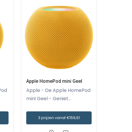
Apple HomePod mini Geel
Apple Hom
Apple - De Apple HomePod
Apple - De Apple HomePod
mini Geel - Geniet...
mini Grijs 
3 prijzen vanaf €159,61
4 pri