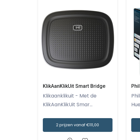
KlikAanKlikUit Smart Bridge
Phi
Klikaanklikuit - Met de
Philips H
KlikAanKlikUit Smar...
Hue
2 prijzen vanaf €111,00