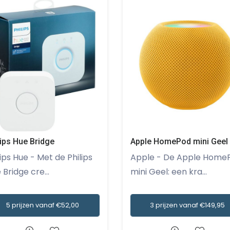
lips Hue Bridge
Apple HomePod mini Geel
ue - Met de Philips
Apple - De Apple HomePod
 Bridge cre...
mini Geel: een kra...
5 prijzen vanaf €52,00
3 prijzen vanaf €149,95