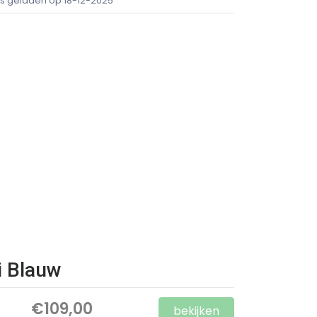
ijs geladen op 18-12-2025
i Blauw
€109,00
bekijken