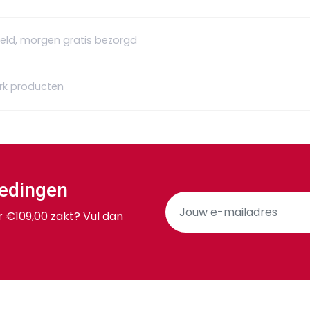
teld, morgen gratis bezorgd
rk producten
iedingen
r €109,00 zakt? Vul dan