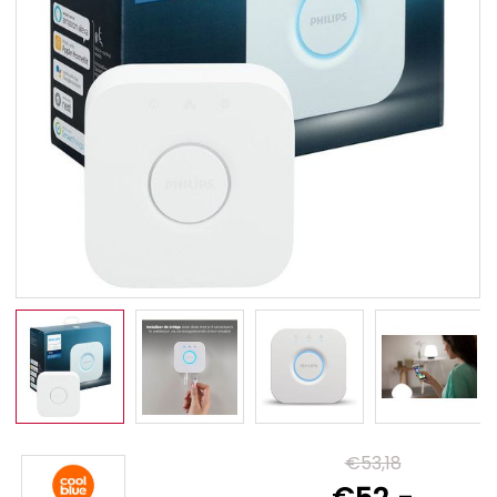
€53,18