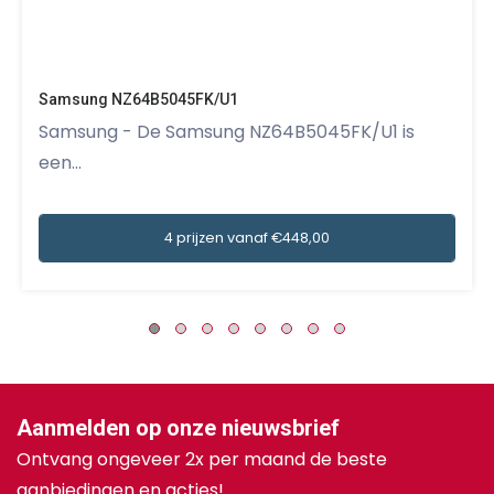
Samsung NZ64B5045FK/U1
Samsung - De Samsung NZ64B5045FK/U1 is
een...
4 prijzen vanaf €448,00
Aanmelden op onze nieuwsbrief
Ontvang ongeveer 2x per maand de beste
aanbiedingen en acties!