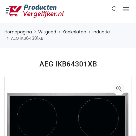
Homepagina
Witgoed
Kookplaten
Inductie
AEG IKB64301XB
AEG IKB64301XB