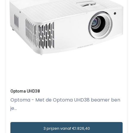
Optoma UHD38
Optoma - Met de Optoma UHD38 beamer ben
je...
3 prijzen vanaf €1.826,40