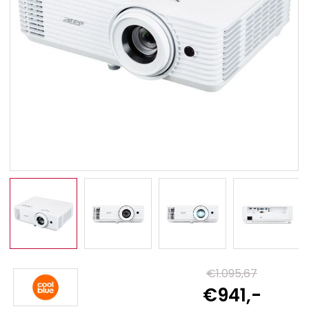
€1.095,67
€941,-