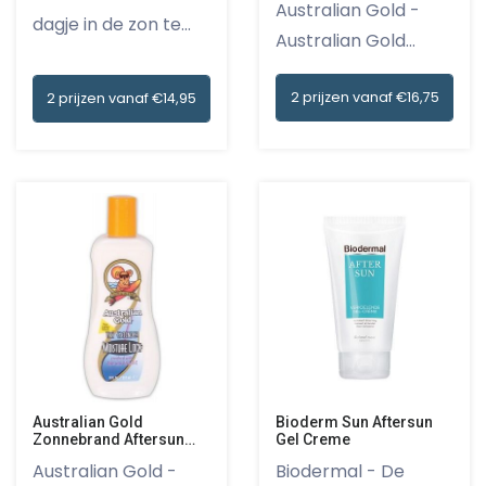
Australian Gold -
dagje in de zon te
Australian Gold
hebben v...
Zonnebran...
2 prijzen vanaf €16,75
2 prijzen vanaf €14,95
Bioderm Sun Aftersun
Australian Gold
Gel Creme
Zonnebrand Aftersun
Moisture Lock
Biodermal - De
Australian Gold -