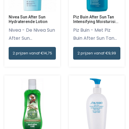
Nivea Sun After Sun
Piz Buin After Sun Tan
Hydraterende Lotion
Intensifying Moisturising
Lotion
Nivea - De Nivea Sun
Piz Buin - Met Piz
After Sun
Buin After Sun Tan
Hydraterende...
Inten...
2 prijzen vanaf €14,75
2 prijzen vanaf €9,99