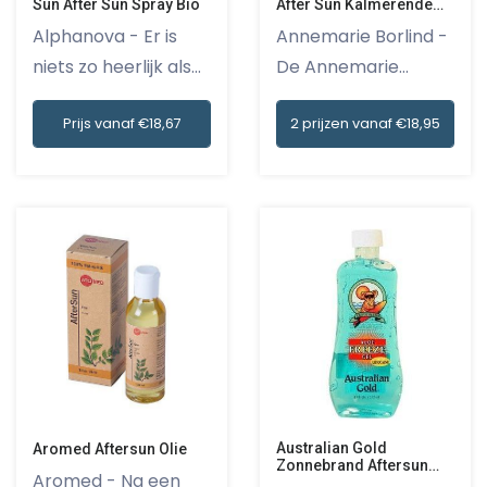
Sun After Sun Spray Bio
After Sun Kalmerende
Lotion
Alphanova - Er is
Annemarie Borlind -
niets zo heerlijk als
De Annemarie
ont...
Borlind Su...
Prijs vanaf €18,67
2 prijzen vanaf €18,95
Australian Gold
Aromed Aftersun Olie
Zonnebrand Aftersun
Aromed - Na een
Aloe