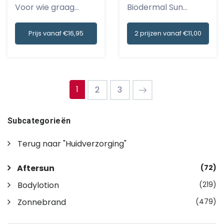
Biodermal Sun
Voor wie graag
Aftersun Gel C...
geniet van...
2 prijzen vanaf €11,00
Prijs vanaf €16,95
1
2
3
Subcategorieën
Terug naar "Huidverzorging"
Aftersun
(72)
Bodylotion
(219)
Zonnebrand
(479)