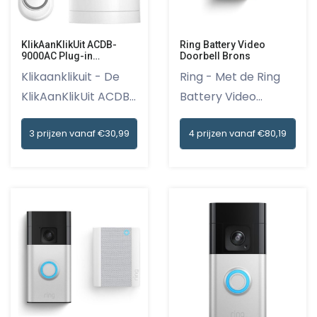
KlikAanKlikUit ACDB-
Ring Battery Video
9000AC Plug-in
Doorbell Brons
Draadloze deurbelset
Klikaanklikuit - De
Ring - Met de Ring
KlikAanKlikUit ACDB-
Battery Video
900...
Doorbell i...
3 prijzen vanaf €30,99
4 prijzen vanaf €80,19