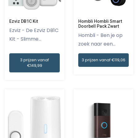
Ezviz DB1C Kit
Hombli Hombli Smart
Doorbell Pack Zwart
Ezviz - De Ezviz DB1C
Hombli - Ben je op
Kit - Slimme
zoek naar een
Deurbel...
slimme deu...
3 prijzen vanaf
3 prijzen vanaf €119,06
€149,99