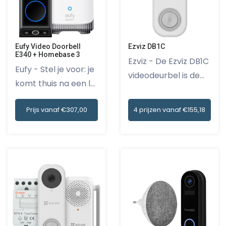
Eufy Video Doorbell
Ezviz DB1C
E340 + Homebase 3
Ezviz - De Ezviz DB1C
Eufy - Stel je voor: je
videodeurbel is de
komt thuis na een l...
pe...
Prijs vanaf €307,00
4 prijzen vanaf €155,18