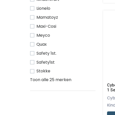
Lionelo
Mamatoyz
Maxi-Cosi
Meyco
Quax
Safety 1st.
Safety1st
Stokke
Toon alle 25 merken
Cybe
1 Se
Cybex - Met de
Kind