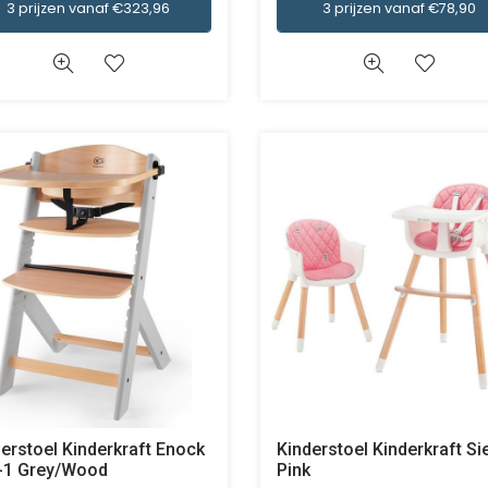
3 prijzen vanaf €323,96
3 prijzen vanaf €78,90
erstoel Kinderkraft Enock
Kinderstoel Kinderkraft S
n-1 Grey/Wood
Pink