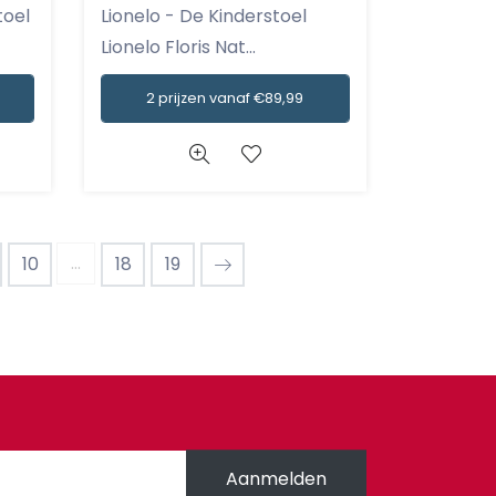
Lionelo - De Kinderstoel
Lionelo Floris Nat...
2 prijzen vanaf €89,99
...
10
18
19
Aanmelden