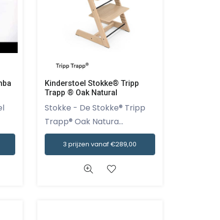
imba
Kinderstoel Stokke® Tripp
Trapp ® Oak Natural
Stokke - De Stokke® Tripp
Trapp® Oak Natura...
3 prijzen vanaf €289,00