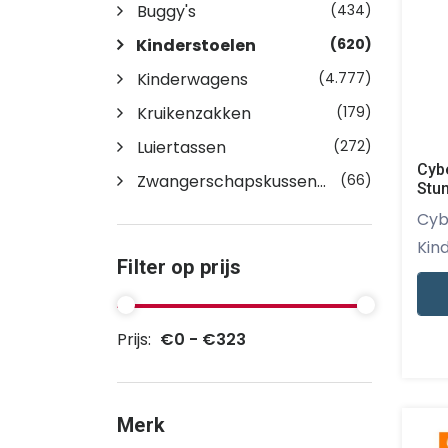
Buggy's
(434)
Kinderstoelen
(620)
Kinderwagens
(4.777)
Kruikenzakken
(179)
Luiertassen
(272)
Cyb
Zwangerschapskussen...
(66)
Stu
Cybex - De C
Kind
Filter op prijs
Prijs:
€0 - €323
Merk