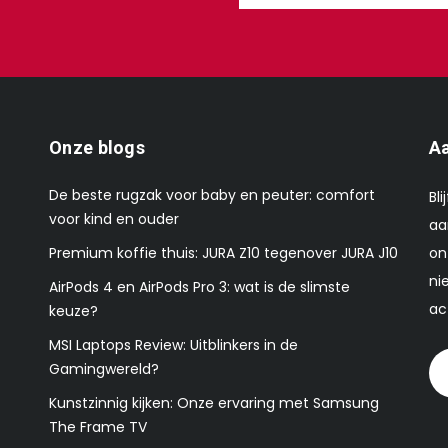
Onze blogs
Aa
De beste rugzak voor baby en peuter: comfort
Bl
voor kind en ouder
aa
Premium koffie thuis: JURA Z10 tegenover JURA J10
on
ni
AirPods 4 en AirPods Pro 3: wat is de slimste
ac
keuze?
MSI Laptops Review: Uitblinkers in de
Gamingwereld?
Kunstzinnig kijken: Onze ervaring met Samsung
The Frame TV