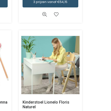
3 prijzen vanaf €54,15
ienna
Kinderstoel Lionelo Floris
Naturel