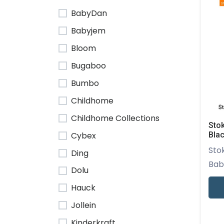
BabyDan
Babyjem
Bloom
Bugaboo
Bumbo
Childhome
Childhome Collections
Sto
Cybex
Bla
Stokke - De S
Ding
Baby
Dolu
Hauck
Jollein
Kinderkraft