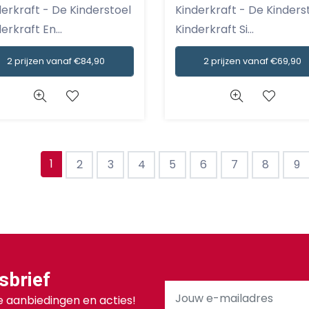
ft - De Kinderstoel
Kinderkraft - De Kinderstoel
erkraft En...
Kinderkraft Si...
2 prijzen vanaf €84,90
2 prijzen vanaf €69,90
1
2
3
4
5
6
7
8
9
sbrief
 aanbiedingen en acties!