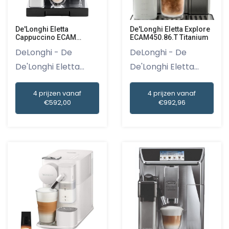
De'Longhi Eletta
De'Longhi Eletta Explore
Cappuccino ECAM
ECAM450.86.T Titanium
46.860.B
DeLonghi - De
DeLonghi - De
De'Longhi Eletta
De'Longhi Eletta
Cappuccino E...
Explore ECAM...
4 prijzen vanaf
4 prijzen vanaf
€592,00
€992,96