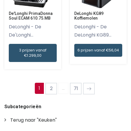
De'Longhi PrimaDonna
DeLonghi KG89
Soul ECAM 610.75.MB
Koffiemolen
DeLonghi - De
DeLonghi - De
De'Longhi
DeLonghi KG89
PrimaDonna Soul
Koffiemolen is...
3 prijzen vanaf
6 prijzen vanaf €56,04
ECA...
€1.299,00
1
...
2
71
Subcategorieën
Terug naar "Keuken"