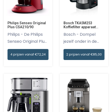
Philips Senseo Original
Bosch TKA5M253
Plus CSA210/90
Koffiefilter apparaat
Zwart
Philips - De Philips
Bosch - Dompel
Senseo Original Plus
jezelf onder in de
C...
wereld va...
4 prijzen vanaf €72,24
2 prijzen vanaf €85,00