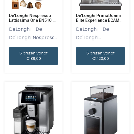
De'Longhi Nespresso
De'Longhi PrimaDonna
Lattissima One EN510.W
Elite Experience ECAM
Wit
650.85.MS
DeLonghi - De
DeLonghi - De
De'Longhi Nespresso
De'Longhi
Lattissim...
PrimaDonna Elite
5 prijzen vanaf
5 prijzen vanaf
Ex...
€189,00
€1.120,00