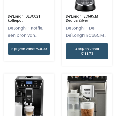
De'Longhi DLSC021
De'Longhi EC685.M
koffiepot
Dedica Zilver
DeLonghi - Koffie,
DeLonghi - De
een bron van
De'Longhi EC685.M
energie, ge...
Dedica Zilv...
2 prijzen vanaf €31,99
3 prijzen vanaf
€133,73