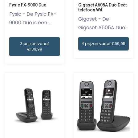
Fysic FX-9000 Duo
Gigaset A605A Duo Dect
telefoon Wit
Fysic - De Fysic FX-
Gigaset - De
9000 Duo is een
Gigaset A605A Duo
moderne...
Dect telefoo...
3 prijzen vanaf
4 prijzen vanaf €69,95
€139,99