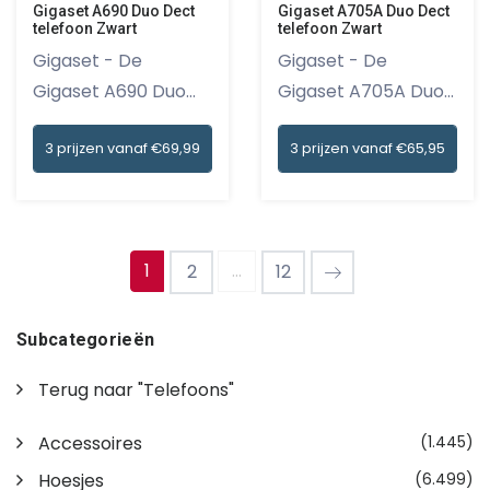
Gigaset A690 Duo Dect
Gigaset A705A Duo Dect
telefoon Zwart
telefoon Zwart
Gigaset - De
Gigaset - De
Gigaset A690 Duo
Gigaset A705A Duo
Dect telefoon...
Dect telefoo...
3 prijzen vanaf €69,99
3 prijzen vanaf €65,95
1
...
2
12
Subcategorieën
Terug naar "Telefoons"
Accessoires
(1.445)
Hoesjes
(6.499)