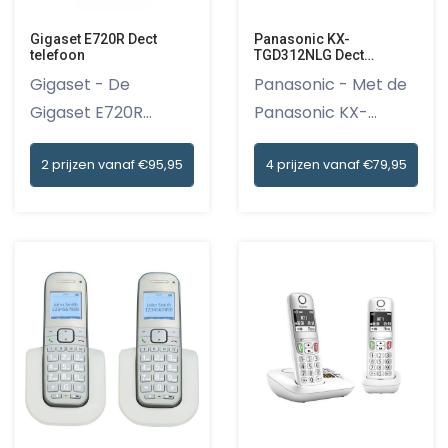
Gigaset E720R Dect
Panasonic KX-
telefoon
TGD312NLG Dect
telefoon
Gigaset - De
Panasonic - Met de
Gigaset E720R
Panasonic KX-
draadloze Dect t...
TGD312NLG D...
2 prijzen vanaf €95,95
4 prijzen vanaf €79,95