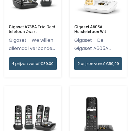
Gigaset A735A Trio Dect
Gigaset A605A
telefoon Zwart
Huistelefoon Wit
Gigaset - We willen
Gigaset - De
allemaal verbonden
Gigaset A605A
blij...
huistelefoon in...
4 prijzen vanaf €89,00
2 prijzen vanaf €59,99