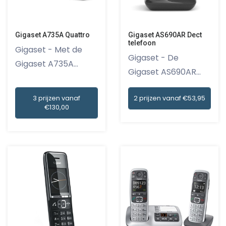
Gigaset A735A Quattro
Gigaset AS690AR Dect
telefoon
Gigaset - Met de
Gigaset - De
Gigaset A735A
Gigaset AS690AR
Quattro maak...
Dect telefoon...
3 prijzen vanaf
2 prijzen vanaf €53,95
€130,00