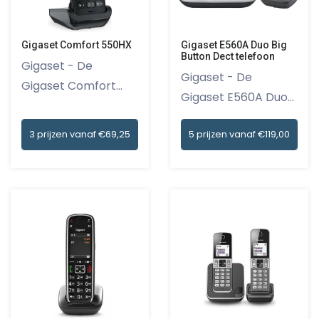
Gigaset Comfort 550HX
Gigaset E560A Duo Big
Button Dect telefoon
Gigaset - De
Gigaset - De
Gigaset Comfort
Gigaset E560A Duo
550HX is een f...
Big Button D...
3 prijzen vanaf €69,25
5 prijzen vanaf €119,00