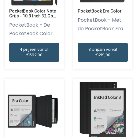
PocketBook Color Note
PocketBook Era Color
Grijs - 10.3 Inch 32 Gb
PocketBook - Met
(ongeveer 24.000 E-
PocketBook - De
books)
de PocketBook Era
PocketBook Color
Color ga...
Note Grijs...
4 prijzen vanaf
3 prijzen vanaf
€592,00
€219,00