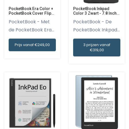
PocketBook Era Color +
PocketBook Inkpad
PocketBook Cover Flip
Color 3 Zwart - 7.8 Inch
Era Color Zwart
32 Gb (ongeveer 24.000
PocketBook - Met
PocketBook - De
E-books)
Spatwaterbestendig
de PocketBook Era
PocketBook Inkpad
Color en...
Color 3 Z...
Prijs vanaf €249,00
3 prijzen vanaf
€319,00