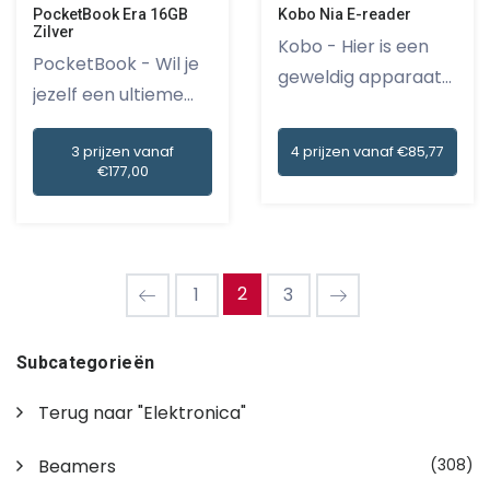
PocketBook Era 16GB
Kobo Nia E-reader
Zilver
Kobo - Hier is een
PocketBook - Wil je
geweldig apparaat
jezelf een ultieme
voor a...
lees...
3 prijzen vanaf
4 prijzen vanaf €85,77
€177,00
2
1
3
Subcategorieën
Terug naar "Elektronica"
Beamers
(308)