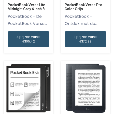
PocketBook Verse Lite
PocketBook Verse Pro
Midnight Grey 6 Inch 8
Color Grijs
Gb
PocketBook - De
PocketBook -
PocketBook Verse
Ontdek met de
Lite in de...
PocketBook Verse...
4 prijzen vanaf
3 prijzen vanaf
€105,42
€172,99