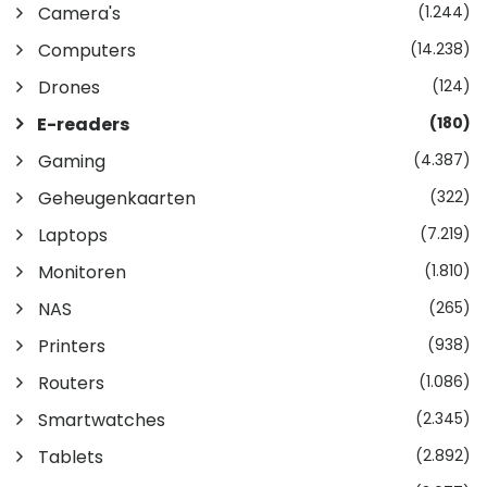
Camera's
(1.244)
Computers
(14.238)
Drones
(124)
E-readers
(180)
Gaming
(4.387)
Geheugenkaarten
(322)
Laptops
(7.219)
Monitoren
(1.810)
NAS
(265)
Printers
(938)
Routers
(1.086)
Smartwatches
(2.345)
Tablets
(2.892)