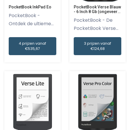
PocketBook InkPad Eo
PocketBook Verse Blauw
- 6 Inch 8 Gb (ongeveer
PocketBook -
6.000 E-books)
PocketBook - De
Ontdek de ultieme
PocketBook Verse
leeservaring...
Blauw - 6...
4 prijzen vanaf
3 prijzen vanaf
€535,67
€124,68