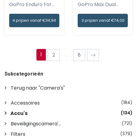
GoPro Enduro For
GoPro Max Dual
Hero13 Blac...
Charger + End...
4 prijzen vanaf €34,94
3 prijzen vanaf €74,00
1
...
2
8
Subcategorieën
Terug naar "Camera's"
Accessoires
(184)
Accu's
(134)
Beveiligingscamera'...
(721)
Filters
(379)