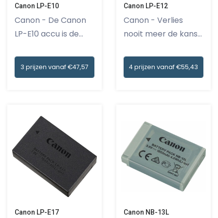
Canon LP-E10
Canon LP-E12
Canon - De Canon
Canon - Verlies
LP-E10 accu is de
nooit meer de kans
perfecte...
op het m...
3 prijzen vanaf €47,57
4 prijzen vanaf €55,43
Canon LP-E17
Canon NB-13L