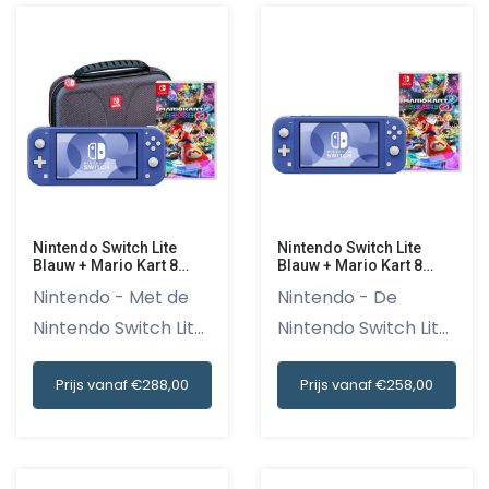
Nintendo Switch Lite
Nintendo Switch Lite
Blauw + Mario Kart 8
Blauw + Mario Kart 8
Deluxe + Bigben
Deluxe Switch
Nintendo - Met de
Nintendo - De
Beschermtas
Nintendo Switch Lite
Nintendo Switch Lite
Blau...
Blauw +...
Prijs vanaf €288,00
Prijs vanaf €258,00