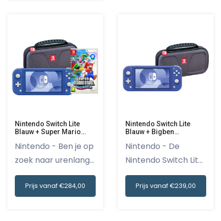
Nintendo Switch Lite
Nintendo Switch Lite
Blauw + Super Mario
Blauw + Bigben
Bros. Wonder +
Beschermtas
Nintendo - Ben je op
Nintendo - De
Beschermhoes
zoek naar urenlang
Nintendo Switch Lite
gam...
Blauw +...
Prijs vanaf €284,00
Prijs vanaf €239,00