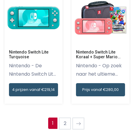
Nintendo Switch Lite
Nintendo Switch Lite
Turquoise
Koraal + Super Mario
Bros. Wonder +
Nintendo - De
Nintendo - Op zoek
Beschermhoes
Nintendo Switch Lite
naar het ultieme
Turquois...
gameple...
4 prijzen vanaf €219,14
Prijs vanaf €280,00
1
2