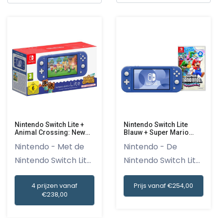
Nintendo Switch Lite +
Nintendo Switch Lite
Animal Crossing: New
Blauw + Super Mario
Horizons Blue 32 Gb
Bros. Wonder
Nintendo - Met de
Nintendo - De
Nintendo Switch Lite
Nintendo Switch Lite
in d...
Blauw +...
4 prijzen vanaf
Prijs vanaf €254,00
€238,00