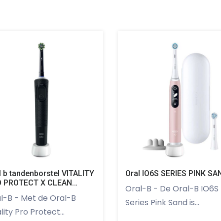
l b tandenborstel VITALITY
Oral IO6S SERIES PINK SA
 PROTECT X CLEAN
Oral-B - De Oral-B IO6S
ART
t de Oral-B
Series Pink Sand is...
lity Pro Protect...