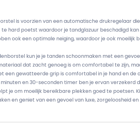
rstel is voorzien van een automatische drukregelaar die 
 te hard poetst waardoor je tandglazuur beschadigd kan 
en ook een optimale neiging, waardoor je ook moeilijk 
enborstel kun je je tanden schoonmaken met een gevoel v
materiaal dat zacht genoeg is om comfortabel te zijn, ma
 een gewatteerde grip is comfortabel in je hand en de 
2-minuten en 30-seconden timer ben je ervan verzekerd 
pt je om moeilijk bereikbare plekken goed te poetsen. Ki
en en geniet van een gevoel van luxe, zorgeloosheid en v