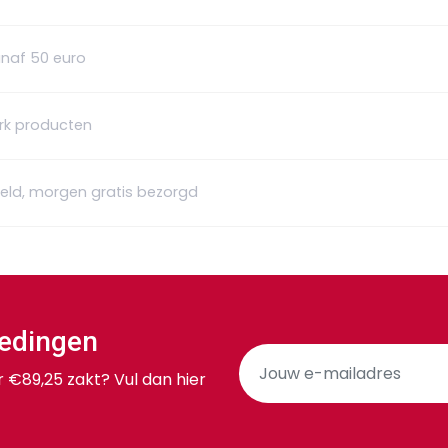
anaf 50 euro
rk producten
teld, morgen gratis bezorgd
iedingen
r €89,25 zakt? Vul dan hier