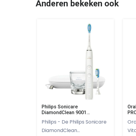
Anderen bekeken ook
Philips Sonicare
Ora
DiamondClean 9001
PRO
HX9913/17
ZW
Philips - De Philips Sonicare
Oral-B - Me
DiamondClean...
Vita