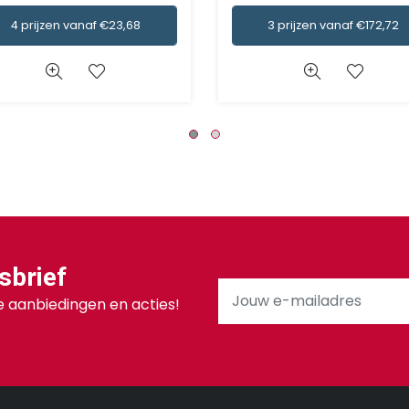
4 prijzen vanaf €23,68
3 prijzen vanaf €172,72
sbrief
 aanbiedingen en acties!