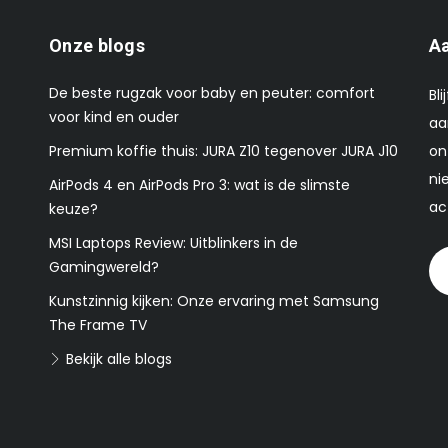
Onze blogs
Aa
De beste rugzak voor baby en peuter: comfort
Bl
voor kind en ouder
aa
Premium koffie thuis: JURA Z10 tegenover JURA J10
on
ni
AirPods 4 en AirPods Pro 3: wat is de slimste
ac
keuze?
MSI Laptops Review: Uitblinkers in de
Gamingwereld?
Kunstzinnig kijken: Onze ervaring met Samsung
The Frame TV
Bekijk alle blogs