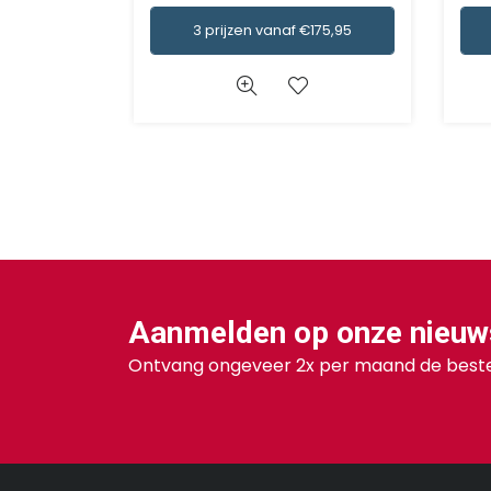
3 prijzen vanaf €175,95
Aanmelden op onze nieuw
Ontvang ongeveer 2x per maand de beste