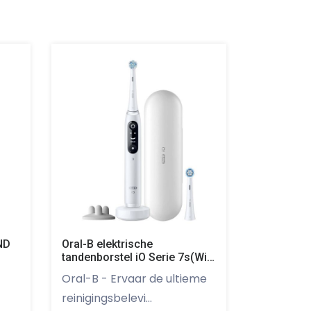
ND
Oral-B elektrische
Oral-B ele
tandenborstel iO Serie 7s(Wit)
tandenbors
+ extra refill
zwart+ extr
Oral-B - Ervaar de ultieme
Oral-B - Oral-B iO Serie 8s
reinigingsbelevi...
De Oral-B 