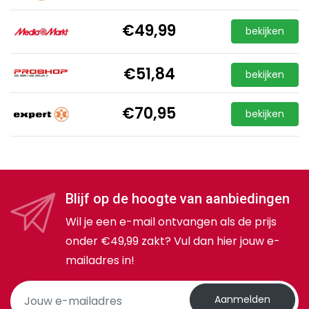
€49,99
bekijken
€51,84
bekijken
€70,95
bekijken
Blijf op de hoogte van aanbiedingen
Wil je een e-mail ontvangen als de prijs
onder €49,99 zakt? Vul dan hier jouw e-
mailadres in!
Aanmelden