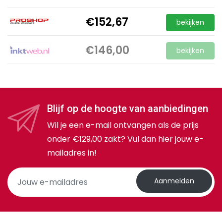
€152,67
bekijken
€146,00
bekijken
Blijf op de hoogte van aanbiedingen
Wil je een e-mail ontvangen als de prijs
onder €129,00 zakt? Vul dan hier jouw e-
mailadres in!
Aanmelden