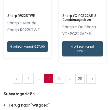
Sharp R922STWE
Sharp YC-PC322AE-S
Combimagnetron
Sharp - Met de
Sharp - De Sharp
Sharp R922STWE
YC-PC322AE-S
magnetron haa...
Combimagnetro...
4 prijzen vanaf €211,00
4 prijzen vanaf
€217,00
...
4
...
1
5
29
Subcategorieën
Terug naar "Witgoed"