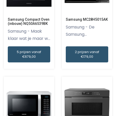
Samsung Compact Oven
Samsung MC28H5015AK
(inbouw) NQ50A6539BK
Samsung - De
Samsung - Maak
Samsung
klaar wat je maar wil
MC28H5015AK
met de...
magnetron...
5 prijzen vanaf
2 prijzen vanaf
€679,00
€179,00