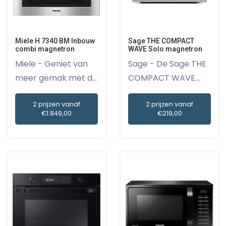
Miele H 7340 BM Inbouw
Sage THE COMPACT
combi magnetron
WAVE Solo magnetron
Miele - Geniet van
Sage - De Sage THE
meer gemak met de
COMPACT WAVE
Miele...
Solo magnet...
2 prijzen vanaf
2 prijzen vanaf
€1.849,00
€219,00