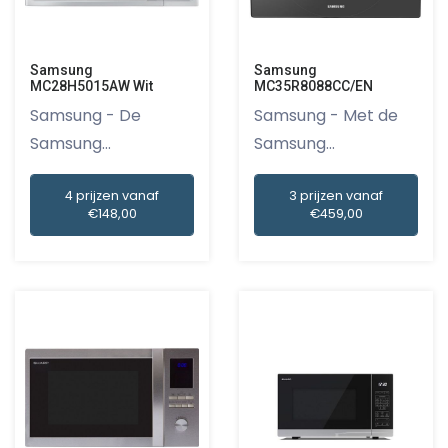
Samsung
Samsung
MC28H5015AW Wit
MC35R8088CC/EN
Samsung - De
Samsung - Met de
Samsung
Samsung
MC28H5015AW Wit is
MC35R8088CC/EN
4 prijzen vanaf
3 prijzen vanaf
een...
cre...
€148,00
€459,00