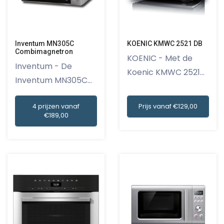
Inventum MN305C
KOENIC KMWC 2521 DB
Combimagnetron
KOENIC - Met de
Inventum - De
Koenic KMWC 2521
Inventum MN305C
DB magnetr...
Combimagnetro...
4 prijzen vanaf
Prijs vanaf €129,00
€189,00