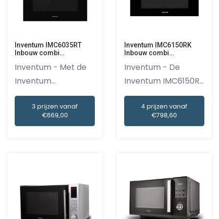
Inventum IMC6035RT
Inventum IMC6150RK
Inbouw combi
Inbouw combi
magnetron
magnetron Zwart
Inventum - Met de
Inventum - De
Inventum
Inventum IMC6150RK
IMC6035RT Inbouw...
inbouw com...
3 prijzen vanaf
4 prijzen vanaf
€669,00
€798,60