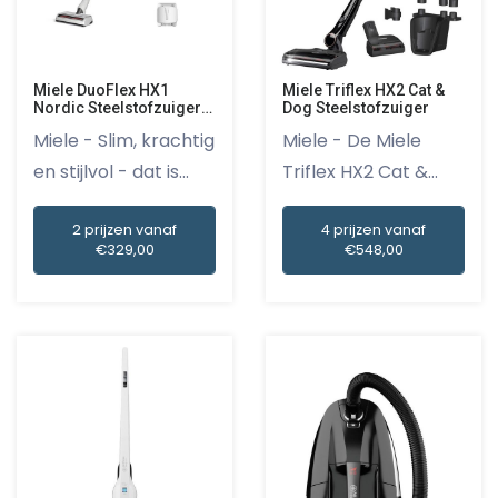
Miele DuoFlex HX1
Miele Triflex HX2 Cat &
Nordic Steelstofzuiger
Dog Steelstofzuiger
Blauw
Miele - Slim, krachtig
Miele - De Miele
en stijlvol - dat is...
Triflex HX2 Cat &
Dog Stee...
2 prijzen vanaf
4 prijzen vanaf
€329,00
€548,00