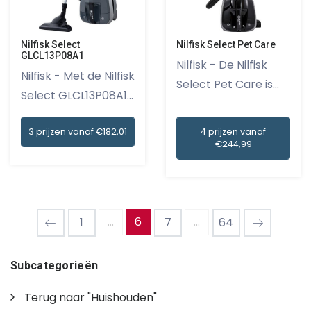
Nilfisk Select
Nilfisk Select Pet Care
GLCL13P08A1
Nilfisk - De Nilfisk
Nilfisk - Met de Nilfisk
Select Pet Care is
Select GLCL13P08A1...
een...
3 prijzen vanaf €182,01
4 prijzen vanaf
€244,99
...
6
...
1
7
64
Subcategorieën
Terug naar "Huishouden"